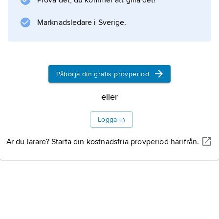
Prova det, du kommer att gilla det!
Marknadsledare i Sverige.
Påbörja din gratis provperiod
eller
Logga in
Är du lärare? Starta din kostnadsfria provperiod härifrån.