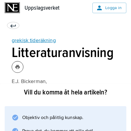
Uppslagsverket
Uppslagsverket
Logga in
grekisk tideräkning
Litteraturanvisning
E.J. Bickerman,
Chronology of the Ancient World
Vill du komma åt hela artikeln?
(1968);
Objektiv och pålitlig kunskap.
Information om artikeln