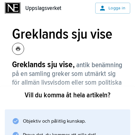
Uppslagsverket
Uppslagsverket
Logga in
Greklands sju vise
Greklands sju vise,
antik benämning
på en samling greker som utmärkt sig
för allmän livsvisdom eller som politiska
ledare.
Vill du komma åt hela artikeln?
Urvalet av de sju varierade. Vid slutet av 300-
talet f.Kr. inkluderades oftast Kleobulos från
Lindos, Solon från Athen, Chilon från Sparta,
Objektiv och pålitlig kunskap.
Thales från Miletos, Pittakos från Mytilene,