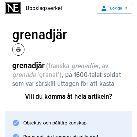
Uppslagsverket
Uppslagsverket
Logga in
grenadjär
grenadjär
(franska
grenadier
, av
grenade
’granat’)
,
på 1600-talet soldat
som var särskilt uttagen för att kasta
handgranat mot fienden.
Vill du komma åt hela artikeln?
För att underlätta kast bar grenadjären ofta en
särskild mössa av tyg eller björnskinn utan
samtidens breda brätten, ibland med
Objektiv och pålitlig kunskap.
mässingsplåt framtill. Under senare delen av