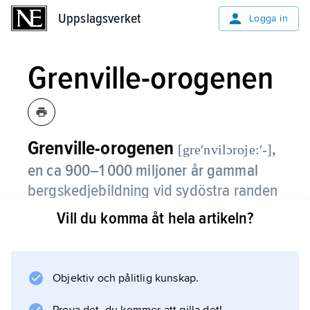
Uppslagsverket
Uppslagsverket
Logga in
Grenville-orogenen
Grenville-orogenen
,
[greʹnvilɔroje:ʹ-]
en ca 900–1 000 miljoner år gammal
bergskedjebildning vid sydöstra randen
av den kanadensiska urbergsskölden,
Vill du komma åt hela artikeln?
främst på östra delen av
Labradorhalvön.
Objektiv och pålitlig kunskap.
Denna bergskedja är i dag nederoderad och
består till övervägande del av mer eller