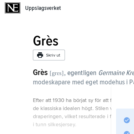
Uppslagsverket
Uppslagsverket
Grès
Skriv ut
Grès
,
egentligen
Germaine Kr
[grɛs]
modeskapare med eget modehus i Par
Efter att 1930 ha börjat sy för att försörja s
de klassiska idealen högt. Stilen var egensi
draperingen, vilket resulterade i figurnär
i tunn silkesjersey.