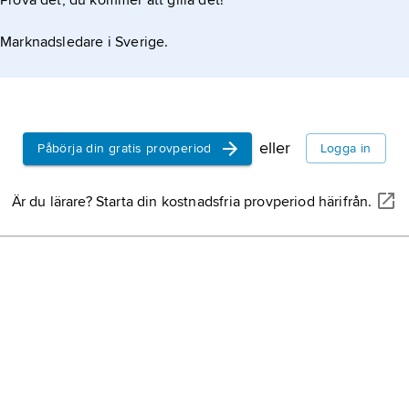
Prova det, du kommer att gilla det!
Marknadsledare i Sverige.
eller
Påbörja din gratis provperiod
Logga in
Är du lärare? Starta din kostnadsfria provperiod härifrån.