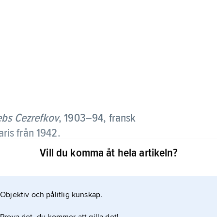
ebs Cezrefkov
, 1903–94, fransk
is från 1942.
Vill du komma åt hela artikeln?
ig startade hon 1934 sin första ateljé, Alix. Grès höll
nnig och utgick alltid från den (antika) grekiska
a aftonklänningar med tusentals millimetersmala veck
Objektiv och pålitlig kunskap.