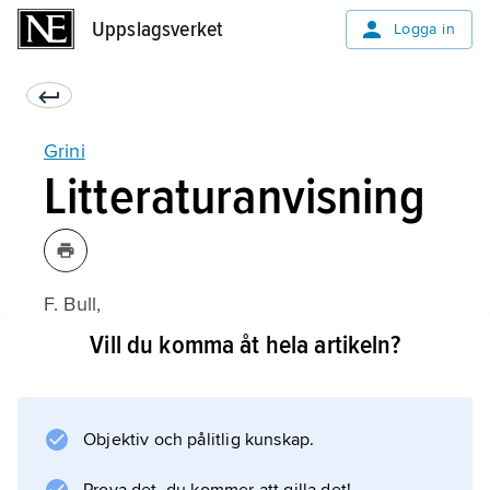
Uppslagsverket
Uppslagsverket
Logga in
Grini
Litteraturanvisning
F. Bull,
Tretton tal på Grini
Vill du komma åt hela artikeln?
(svensk översättning 1945).
Objektiv och pålitlig kunskap.
Information om artikeln