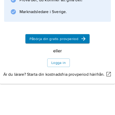
Prova det, du kommer att gilla det!
Marknadsledare i Sverige.
Påbörja din gratis provperiod
eller
Logga in
Är du lärare? Starta din kostnadsfria provperiod härifrån.