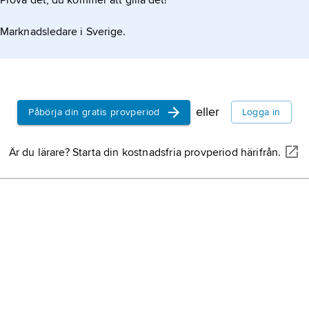
Prova det, du kommer att gilla det!
Marknadsledare i Sverige.
eller
Påbörja din gratis provperiod
Logga in
Är du lärare? Starta din kostnadsfria provperiod härifrån.