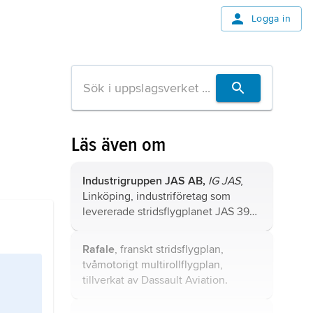
Logga in
Läs även om
Industrigruppen JAS AB,
IG JAS
,
Linköping, industriföretag som
levererade stridsflygplanet JAS 39
Gripen
till det svenska försvaret.
Rafale
, franskt stridsflygplan,
tvåmotorigt multirollflygplan,
tillverkat av Dassault Aviation.