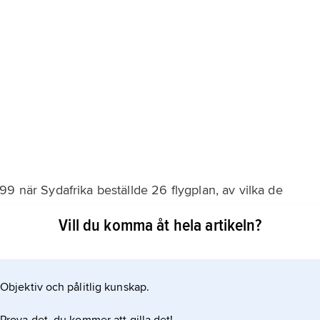
9 när Sydafrika beställde 26 flygplan, av vilka de
n har leasats till Ungern och Tjeckien (vardera 14
Vill du komma åt hela artikeln?
plan).
Objektiv och pålitlig kunskap.