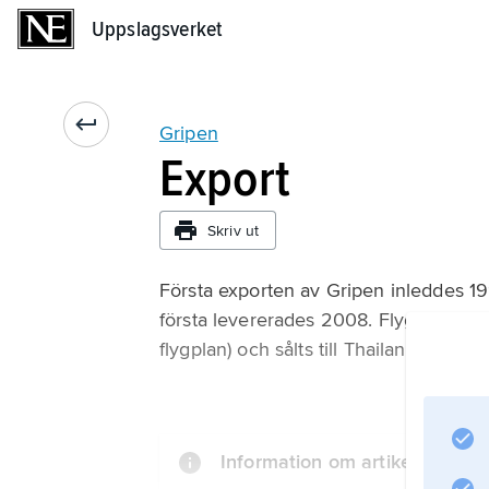
Uppslagsverket
Uppslagsverket
Gripen
Export
Skriv ut
Första exporten av Gripen inleddes 199
första levererades 2008. Flygplanstype
flygplan) och sålts till Thailand (12 flyg
Information om artikeln