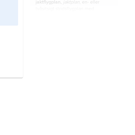
jaktflygplan,
jaktplan
, en- eller
tvåsitsigt stridsflygplan med
huvuduppgift att anfalla andra
flygplan.
Viggen,
stridsflygplan konstruerat
och tillverkat av Saab med
deltagande av bl.a. Volvo (motor),
Ericsson (radar) och Bofors
(beväpning).
attackflygplan,
stridsflygplan avsett
för taktisk bekämpning av mål till
lands och till sjöss, svensk
beteckning A.
flygvapnet,
FV
, försvarsgren inom
myndigheten
Försvarsmakten
.
skolflygplan,
benämning på flygplan
avsett för grund- och
vidareutbildning av piloter.