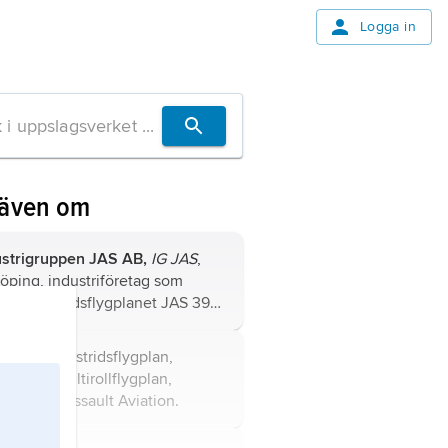
Logga in
 även om
ustrigruppen JAS AB,
IG JAS
,
öping, industriföretag som
rerade stridsflygplanet JAS 39
pen
till det svenska försvaret.
ale
, franskt stridsflygplan,
otorigt multirollflygplan,
verkat av Dassault Aviation.