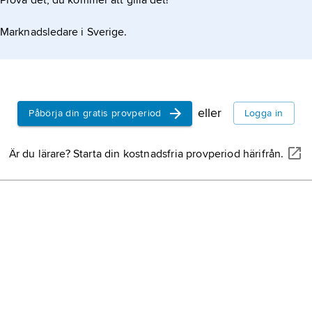
Prova det, du kommer att gilla det!
jakt
tvås
Marknadsledare i Sverige.
huvu
flyg
Vig
och 
delt
eller
Påbörja din gratis provperiod
Logga in
Eric
(bev
atta
Är du lärare? Starta din kostnadsfria provperiod härifrån.
för 
land
bet
flyg
myn
skol
avse
vida