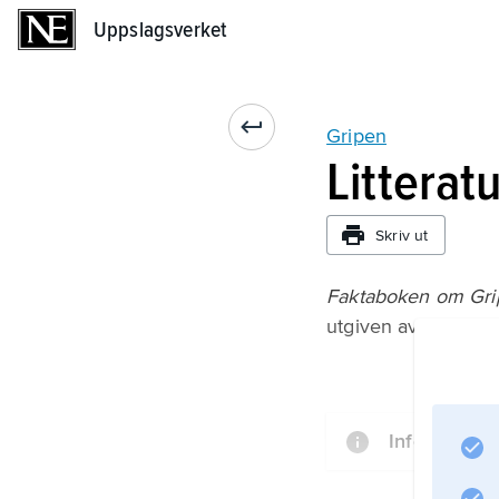
Uppslagsverket
Uppslagsverket
Gripen
Litterat
Skriv ut
Faktaboken om Gri
utgiven av Industr
Information 