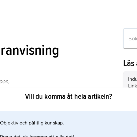
uranvisning
Läs
Ind
pen,
Link
igruppen JAS AB (5:e upplagan 2002);
leve
Vill du komma åt hela artikeln?
Gri
Raf
tvåm
om artikeln
till
Objektiv och pålitlig kunskap.