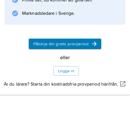
Prova det, du kommer att gilla det!
Bas 90 (se
Marknadsledare i Sverige.
flygbas
). Flygplanet är försett med ett
hjälpkraftaggregat, APU (Auxiliary Power Unit),
för att vara självförsörjande med kyl-
Påbörja din gratis provperiod
eller
Information om artikeln
Logga in
Är du lärare? Starta din kostnadsfria provperiod härifrån.