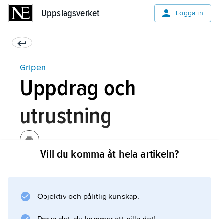
Uppslagsverket
Uppslagsverket
Logga in
Gripen
Uppdrag och
utrustning
Vill du komma åt hela artikeln?
Gripen är ett högteknologiskt, heldatoriserat
enhetsflygplan, som kan lösa jakt- (J), attack-
(A) och spaningsuppgifter (S). Dess prestanda
Objektiv och pålitlig kunskap.
är anpassade för detta. Gripen är också
anpassad för det svenska flygbassystemet,