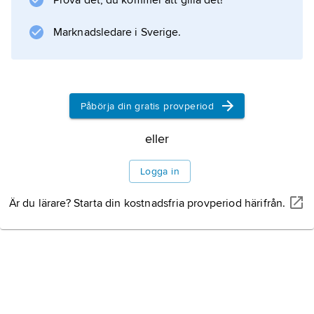
Prova det, du kommer att gilla det!
Marknadsledare i Sverige.
Påbörja din gratis provperiod
eller
Logga in
Är du lärare? Starta din kostnadsfria provperiod härifrån.