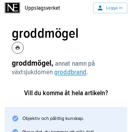
Uppslagsverket
Uppslagsverket
Logga in
groddmögel
groddmögel,
annat namn på
växtsjukdomen
groddbrand
.
Vill du komma åt hela artikeln?
Information om artikeln
Objektiv och pålitlig kunskap.