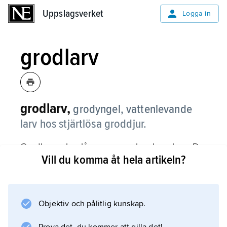
Uppslagsverket
Uppslagsverket
Logga in
grodlarv
grodlarv,
grodyngel,
vattenlevande
larv hos stjärtlösa groddjur.
Grodlarver har lång svans och saknar ben. De
Vill du komma åt hela artikeln?
andas med gälar. Under metamorfosen
försvinner svansen, och ben och lungor
utvecklas.
Objektiv och pålitlig kunskap.