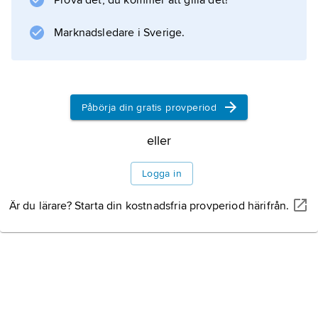
Prova det, du kommer att gilla det!
Information om artikeln
Marknadsledare i Sverige.
Påbörja din gratis provperiod
eller
Logga in
Är du lärare? Starta din kostnadsfria provperiod härifrån.