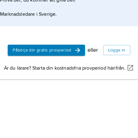
Prova det, du kommer att gilla det!
Marknadsledare i Sverige.
eller
Påbörja din gratis provperiod
Logga in
Är du lärare? Starta din kostnadsfria provperiod härifrån.