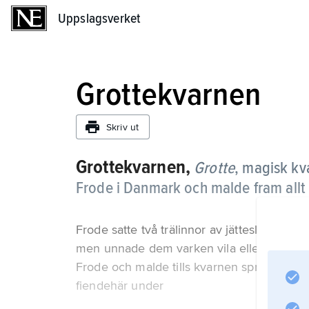
Uppslagsverket
Uppslagsverket
Grottekvarnen
Skriv ut
Grottekvarnen,
Grotte
,
magisk kv
Frode i Danmark och malde fram allt
Frode satte två trälinnor av jättesläkt, Fe
men unnade dem varken vila eller sömn. I
Frode och malde tills kvarnen sprang i st
fiendehär under