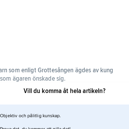
arn som enligt Grottesången ägdes av kung
 som ägaren önskade sig.
Vill du komma åt hela artikeln?
nja och Menja, att mala guld, fred och lycka åt honom
 sin vrede sjöng de då Grottesången, förbannade
ycken. Enligt en annan version malde de fram en
Objektiv och pålitlig kunskap.