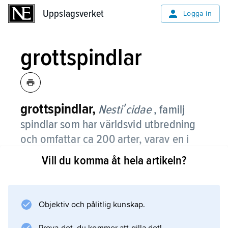
Uppslagsverket
Uppslagsverket
Logga in
grottspindlar
grottspindlar,
Nestiʹcidae
, familj
spindlar som har världsvid utbredning
och omfattar ca 200 arter, varav en i
Sverige,
Neʹsticus cellulaʹnus
.
Vill du komma åt hela artikeln?
Grottspindlar har en kroppslängd av 3–10 mm.
Benen är relativt långa och baktarserna på
undersidan försedda med sågtandade borst
Objektiv och pålitlig kunskap.
(finns också hos klotspindlar). Många arter