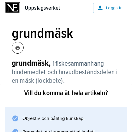
Uppslagsverket
Uppslagsverket
Logga in
grundmäsk
grundmäsk,
i fiskesammanhang
bindemedlet och huvudbeståndsdelen i
en mäsk (lockbete).
Vill du komma åt hela artikeln?
Grundmäsk består vanligen av malet vitt bröd,
men kan också bestå av lera eller jord.
Objektiv och pålitlig kunskap.