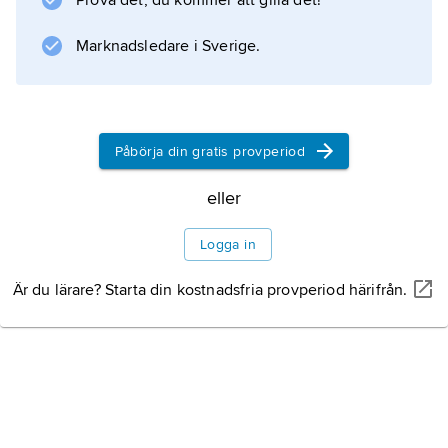
Information om artikeln
Prova det, du kommer att gilla det!
Marknadsledare i Sverige.
Påbörja din gratis provperiod
eller
Logga in
Är du lärare? Starta din kostnadsfria provperiod härifrån.