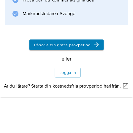
Prova det, du kommer att gilla det!
minst en gång varje termin.
Utvecklingssamtalet ska mynna ut i en skriftlig
Marknadsledare i Sverige.
individuelll utvecklingsplan
med omdömen för elever i årskurs 1–5, det
vill säga de årskurser där
Påbörja din gratis provperiod
eller
Information om artikeln
Logga in
Är du lärare? Starta din kostnadsfria provperiod härifrån.