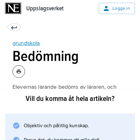
Uppslagsverket
Uppslagsverket
Logga in
grundskola
Bedömning
Elevernas lärande bedöms av läraren, och
bedömningen ligger till grund för omdömen
Vill du komma åt hela artikeln?
och
betyg
. Ansvarig lärare håller
Objektiv och pålitlig kunskap.
utvecklingssamtal
med varje elev och elevens vårdnadshavare