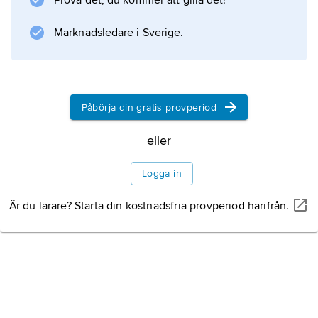
Prova det, du kommer att gilla det!
Marknadsledare i Sverige.
Påbörja din gratis provperiod
eller
Logga in
Är du lärare? Starta din kostnadsfria provperiod härifrån.