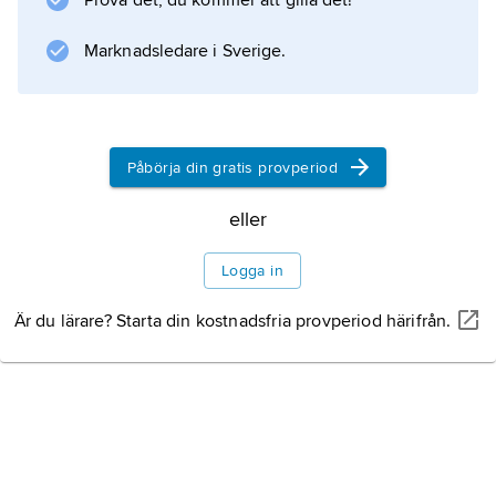
Prova det, du kommer att gilla det!
med vit buk och svart huvud.
Marknadsledare i Sverige.
Information om artikeln
Påbörja din gratis provperiod
eller
Logga in
Är du lärare? Starta din kostnadsfria provperiod härifrån.