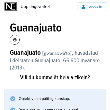
Uppslagsverket
Uppslagsverket
Logga in
Guanajuato
Guanajuato
,
huvudstad
[gwanaxwaʹto]
i delstaten Guanajuato; 66 600 invånare
(2019).
Vill du komma åt hela artikeln?
Staden grundades 1544, fick stadsrättigheter
1741 och är en typisk spansk kolonialstad.
Guanajuato blev under 1500-talet ett mycket
betydande silvercentrum. Den enorma
Objektiv och pålitlig kunskap.
rikedom som silverutvinningen gav upphov till