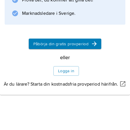
Prova det, du kommer att gilla det!
Marknadsledare i Sverige.
Information om artikeln
Påbörja din gratis provperiod
eller
Logga in
Är du lärare? Starta din kostnadsfria provperiod härifrån.