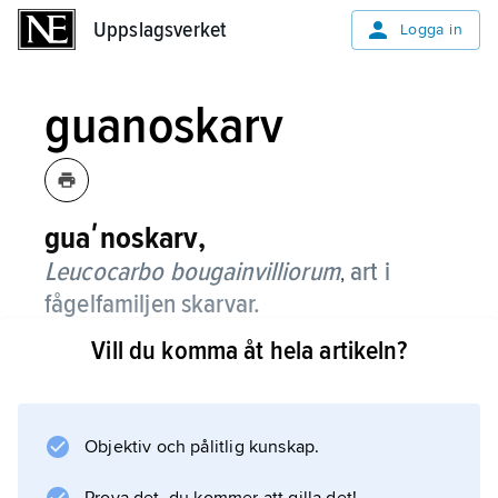
Uppslagsverket
Uppslagsverket
Logga in
guanoskarv
guaʹnoskarv,
Leucocarbo bougainvilliorum
art i
,
fågelfamiljen skarvar.
Vill du komma åt hela artikeln?
Guanoskarv blir cirka 75 cm lång, är svartbrun
på ovansidan och har vitt på buk, nedre hals
och haka samt röda ben och ett litet rött naket
område kring varje öga.
Objektiv och pålitlig kunskap.