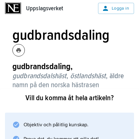
Uppslagsverket
Uppslagsverket
Logga in
gudbrandsdaling
gudbrandsdaling,
gudbrandsdalshäst
,
östlandshäst
,
äldre
namn på den norska hästrasen
dölehäst
.
Vill du komma åt hela artikeln?
Gudbrandsdalen i mellersta Norge är
ursprungsområdet för dölehästen. Den årliga
mönstringen av hingstar hölls i Lillehammer i
Objektiv och pålitlig kunskap.
dalens södra ände.