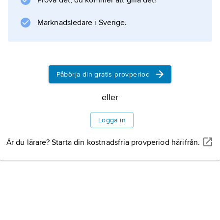
Prova det, du kommer att gilla det!
Marknadsledare i Sverige.
Information om artikeln
Påbörja din gratis provperiod
eller
Logga in
Är du lärare? Starta din kostnadsfria provperiod härifrån.