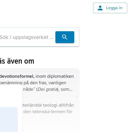
Logga in
äs även om
devotionsformel,
inom diplomatiken
benämning på den fras, vanligen
”med Guds nåde” (
Dei gratia
), som
kungar, biskopar och andra i
medeltida brev fogade till sin titel
gratia
, i västerländsk teologi alltifrån
för att betyga sin ödmjukhet inför
Augustinus den tekniska termen för
Gud.
’nåd’.