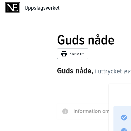
Uppslagsverket
Uppslagsverket
Guds nåde
Skriv ut
Guds nåde,
i uttrycket
av
Information om artikeln