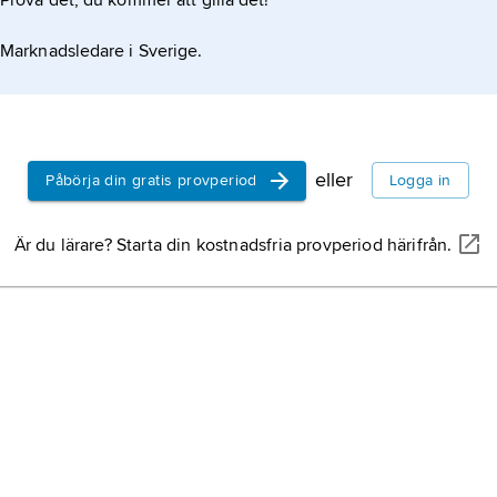
Prova det, du kommer att gilla det!
Marknadsledare i Sverige.
eller
Påbörja din gratis provperiod
Logga in
Är du lärare? Starta din kostnadsfria provperiod härifrån.