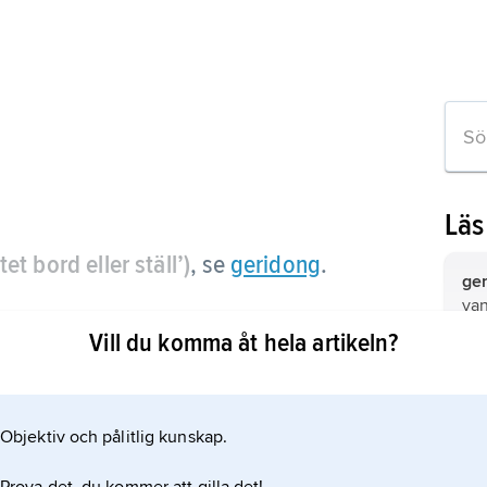
Läs
litet bord eller ställ’)
, se
geridong
.
ge
van
cen
Vill du komma åt hela artikeln?
bär
lik
Pr
sv
ln
möb
Objektiv och pålitlig kunskap.
167