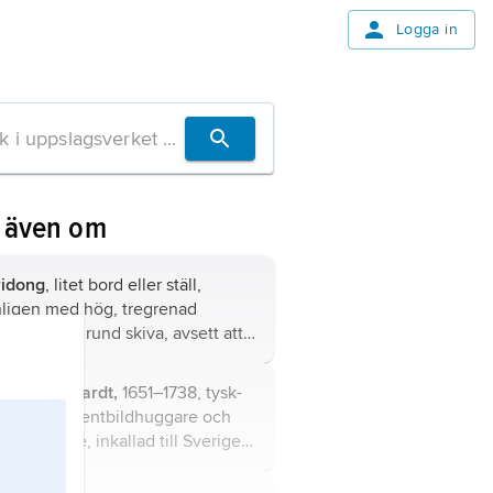
Logga in
 även om
ridong
, litet bord eller ställ,
ligen med hög, tregrenad
tralfot och rund skiva, avsett att
a upp en kandelaber, vas eller
nande.
echt
,
Burchardt,
1651–1738, tysk-
ensk ornamentbildhuggare och
elsnickare, inkallad till Sverige
4, hovbildhuggare från 1681.