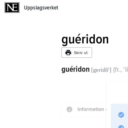
Uppslagsverket
Uppslagsverket
guéridon
Skriv ut
guéridon
(fr., ’
[geridõʹ]
Information om artike