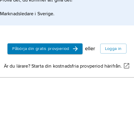
Prova det, du kommer att gilla det!
Dr
gul
Marknadsledare i Sverige.
me
frå
(fö
au
mäs
sjä
väx
eller
Påbörja din gratis provperiod
Logga in
kra
Är du lärare? Starta din kostnadsfria provperiod härifrån.
luf
upp
el,
tel
la
ko