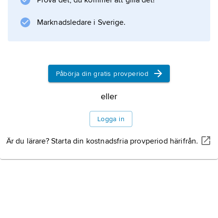
Prova det, du kommer att gilla det!
Guilin ligger i ett mycket särpräglat
karstlandskap, vilket gjort att staden är ett av
Marknadsledare i Sverige.
Kinas mest kända turistmål.
Påbörja din gratis provperiod
Information om artikeln
eller
Logga in
Är du lärare? Starta din kostnadsfria provperiod härifrån.