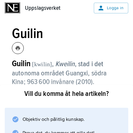
Uppslagsverket
Uppslagsverket
Logga in
Guilin
Guilin
,
Kweilin
,
stad i det
[kwilin]
autonoma området Guangxi, södra
Kina; 963 600 invånare (2010).
Vill du komma åt hela artikeln?
Guilin är sedan gammalt ett centrum för
handel och hantverk. Under de senaste
årtiondena har staden också blivit en av
regionens viktigaste industristäder med
Objektiv och pålitlig kunskap.
maskin-, livsmedels-, textil- och kemiindustri.