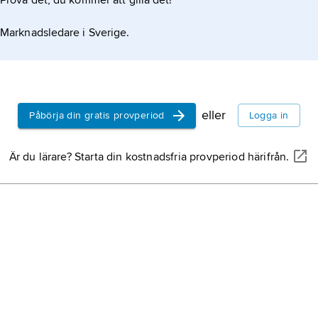
Prova det, du kommer att gilla det!
Chrétien d
Marknadsledare i Sverige.
de Troyes
)
fransk poet
Frankrike,
s
eller
Påbörja din gratis provperiod
Logga in
Polen,
stat 
Är du lärare? Starta din kostnadsfria provperiod härifrån.
Finland,
sta