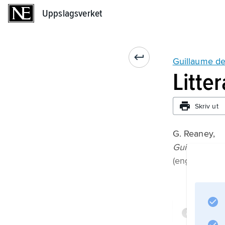
Uppslagsverket
Uppslagsverket
Guillaume d
Litte
Skriv ut
G. Reaney,
Guillaume d
(eng., 1971).
Infor