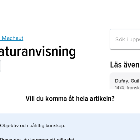
e Machaut
raturanvisning
Läs äve
Dufay
,
Gui
1474, fransk
e Machaut
Vill du komma åt hela artikeln?
Guillaume
tonsättare 
Objektiv och pålitlig kunskap.
Guillaume 
mation om artikeln
1240, fransk