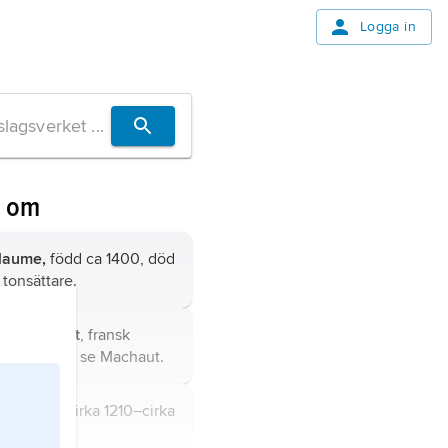
Logga in
n om
llaume,
född ca 1400, död
 tonsättare.
 de Machaut
, fransk
och diktare, se
Machaut
.
de Lorris
, cirka 1210–cirka
 diktare.