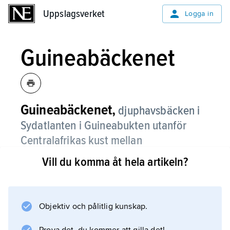
Uppslagsverket
Uppslagsverket
Logga in
Guineabäckenet
Guineabäckenet,
djuphavsbäcken i
Sydatlanten i Guineabukten utanför
Centralafrikas kust mellan
Angolabäckenet och Sierra
Vill du komma åt hela artikeln?
Leonebäckenet.
Objektiv och pålitlig kunskap.