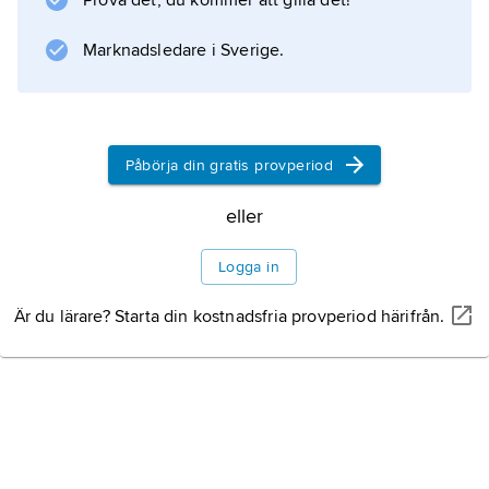
Prova det, du kommer att gilla det!
Information om artikeln
Marknadsledare i Sverige.
Påbörja din gratis provperiod
eller
Logga in
Är du lärare? Starta din kostnadsfria provperiod härifrån.