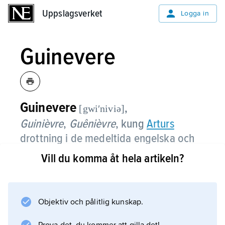
Uppslagsverket
Uppslagsverket
Logga in
Guinevere
Guinevere
,
[gwiʹniviə]
Guinièvre
,
Guênièvre
,
kung
Arturs
drottning i de medeltida engelska och
franska versionerna av Artursagan.
Vill du komma åt hela artikeln?
Guinevere förälskar sig i
Lancelot
, en av riddarna kring det runda bordet. Hon
Objektiv och pålitlig kunskap.
slutar sitt liv som nunna.