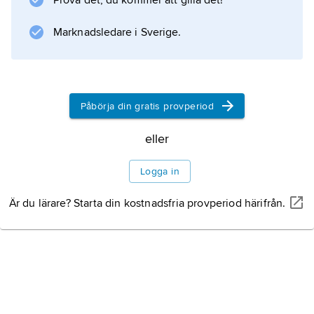
Prova det, du kommer att gilla det!
Marknadsledare i Sverige.
Information om artikeln
Påbörja din gratis provperiod
eller
Logga in
Är du lärare? Starta din kostnadsfria provperiod härifrån.