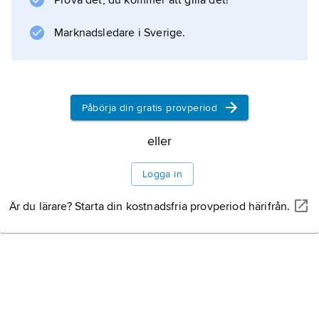
Prova det, du kommer att gilla det!
Information om artikeln
Marknadsledare i Sverige.
Påbörja din gratis provperiod
eller
Logga in
Är du lärare? Starta din kostnadsfria provperiod härifrån.