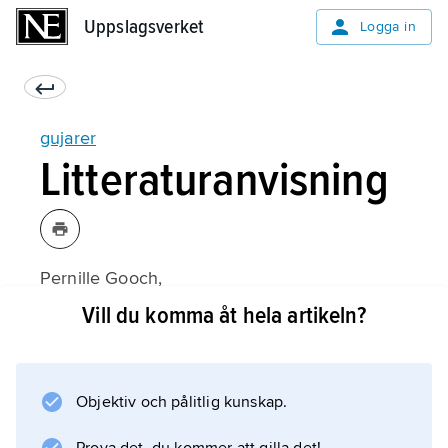
Uppslagsverket
Uppslagsverket
Logga in
gujarer
Litteraturanvisning
Pernille Gooch,
Nomadic Survival?: A Study of the Muslim
Vill du komma åt hela artikeln?
Gujjars, a Pastoral Tribe in North India
(1989).
Objektiv och pålitlig kunskap.