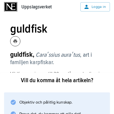
Uppslagsverket
Uppslagsverket
Logga in
guldfisk
guldfisk,
Caraʹssius auraʹtus
,
art i
familjen karpfiskar.
Vildformen är upp till 30 cm lång och olivgrön
Vill du komma åt hela artikeln?
med silver- eller bronsfärgade sidor och ljus
buk. Den är långsträckt och har en lång
ryggfena. Skäggtömmar saknas.
Gälräfständerna är fler än hos den liknande
Objektiv och pålitlig kunskap.
arten