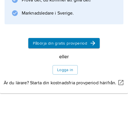
Prova det, du kommer att gilla det!
ruda
.
Marknadsledare i Sverige.
Information om artikeln
Påbörja din gratis provperiod
eller
Logga in
Är du lärare? Starta din kostnadsfria provperiod härifrån.