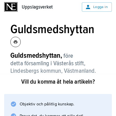
Uppslagsverket
Uppslagsverket
Logga in
Guldsmedshyttan
Guldsmedshyttan,
före
detta församling i Västerås stift,
Lindesbergs kommun, Västmanland.
Vill du komma åt hela artikeln?
Guldsmedshyttan bröts 1917 ur Linde socken
som egen församling. 2016 infogagades
församlingen med
Linde bergslag
Objektiv och pålitlig kunskap.
.