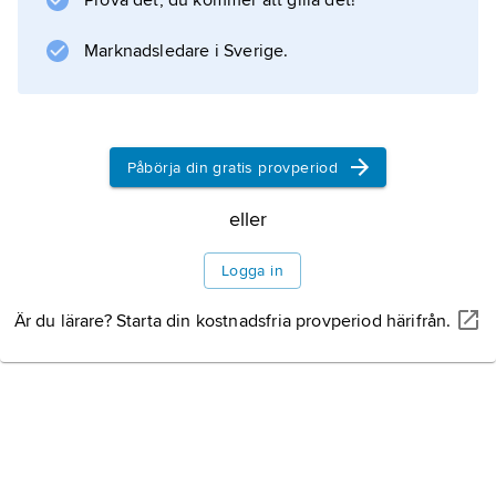
Prova det, du kommer att gilla det!
Marknadsledare i Sverige.
Information om artikeln
Påbörja din gratis provperiod
eller
Logga in
Är du lärare? Starta din kostnadsfria provperiod härifrån.