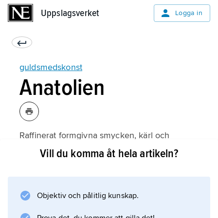
Uppslagsverket
Uppslagsverket
Logga in
guldsmedskonst
Anatolien
Raffinerat formgivna smycken, kärl och
”solskivor” från Alaca Hüyük (ca 2 900–2 700
Vill du komma åt hela artikeln?
f.Kr.) vittnar om stor hantverksskicklighet. I
Troja påträffades 1873 ”Priamos-skatten”,
daterad till ca 2 500 f.Kr., förkommen under
Objektiv och pålitlig kunskap.
andra världskriget. Den bestod av lokalt
tillverkade guld- och silverringar, -smycken, -