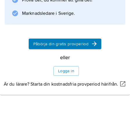
Prova det, du kommer att gilla det!
kärl och -tackor.
Marknadsledare i Sverige.
Information om artikeln
Påbörja din gratis provperiod
eller
Logga in
Är du lärare? Starta din kostnadsfria provperiod härifrån.