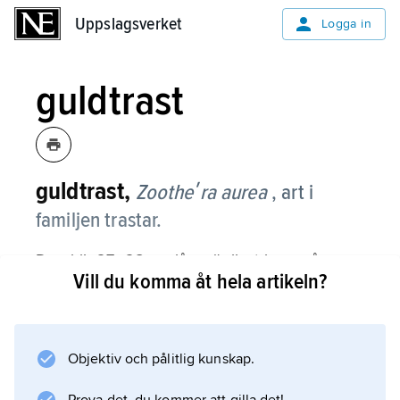
Uppslagsverket
Uppslagsverket
Logga in
guldtrast
guldtrast,
Zootheʹra aurea
, art i
familjen trastar.
Den blir 27–28 cm lång, är ljust brun på
Vill du komma åt hela artikeln?
ovansidan och gulvit undertill och har överallt
svarta, halvmånformiga fläckar. Guldtrast
häckar i barr- och blandskogar men också i
stäppområden med skogsdungar i ett relativt
Objektiv och pålitlig kunskap.
smalt bälte från Uralbergen till Japan. Den ses