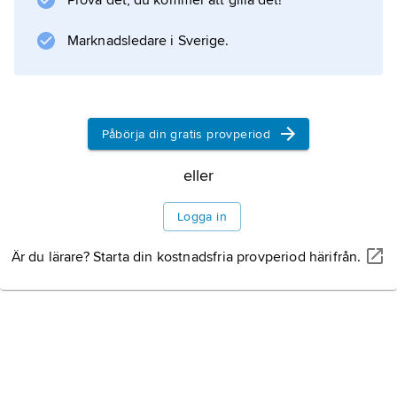
Prova det, du kommer att gilla det!
nästan årligen i Europa och har påträffats
några
Marknadsledare i Sverige.
Information om artikeln
Påbörja din gratis provperiod
eller
Logga in
Är du lärare? Starta din kostnadsfria provperiod härifrån.