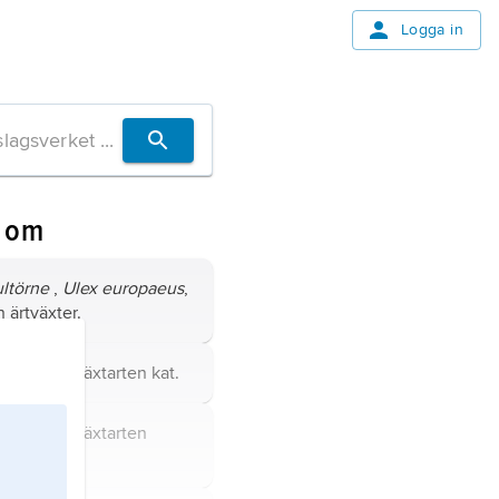
Logga in
n om
ltörne
,
Ulex europaeus
,
n ärtväxter.
namn för växtarten
kat
.
 namn på växtarten