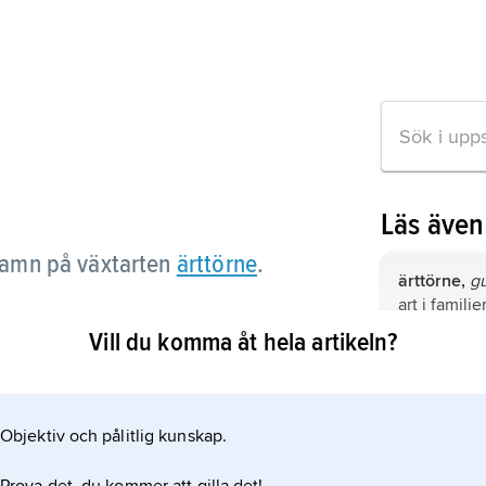
Läs äve
namn på växtarten
ärttörne
.
ärttörne,
gu
art i familje
Vill du komma åt hela artikeln?
khat,
annat 
 artikeln
vass,
annat
Objektiv och pålitlig kunskap.
bladvass
.