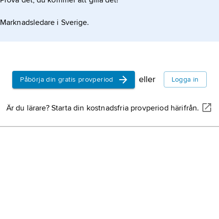
Prova det, du kommer att gilla det!
limon
, ann
citron
.
Marknadsledare i Sverige.
terpentintr
växtarten
t
eller
Påbörja din gratis provperiod
Logga in
karambol
,
carambola
.
Är du lärare? Starta din kostnadsfria provperiod härifrån.
vårkrage,
a
växtartern
praktnässla
växtarten
p
åkerklätt,
a
klätt
.