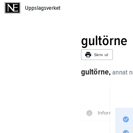
Uppslagsverket
Uppslagsverket
gultörne
Skriv ut
gultörne,
annat 
Information om