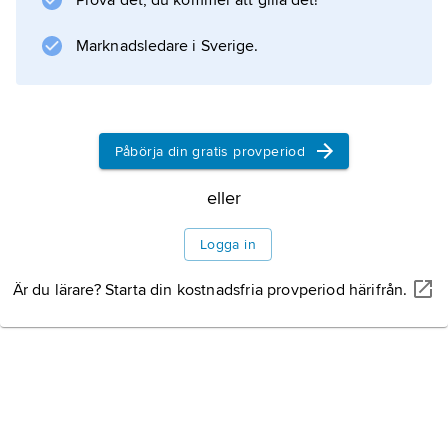
Prova det, du kommer att gilla det!
och 1989, stafett 1987 och 1989), tre silver
(varav ett
Marknadsledare i Sverige.
Information om artikeln
Påbörja din gratis provperiod
eller
Logga in
Är du lärare? Starta din kostnadsfria provperiod härifrån.