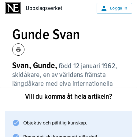
Uppslagsverket
Uppslagsverket
Logga in
Gunde Svan
Svan, Gunde,
född 12 januari 1962,
skidåkare, en av världens främsta
längdåkare med elva internationella
mästerskapssegrar för seniorer.
Vill du komma åt hela artikeln?
Totalt tog Gunde Svan i OS fyra guld (15 km
och stafett 1984, 50 km och stafett 1988), ett
silver och ett brons samt i VM sju guld (15 km
Objektiv och pålitlig kunskap.
fristil 1989, 30 km 1985 och 1991, 50 km 1985