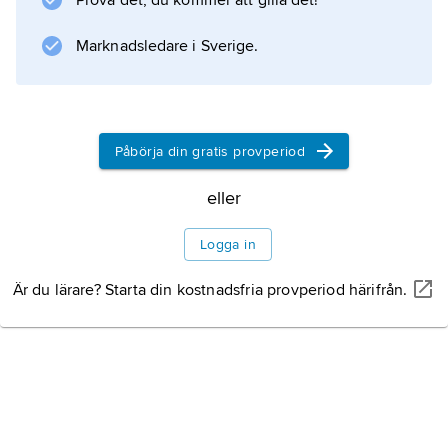
Prova det, du kommer att gilla det!
Information om artikeln
Marknadsledare i Sverige.
Påbörja din gratis provperiod
eller
Logga in
Är du lärare? Starta din kostnadsfria provperiod härifrån.