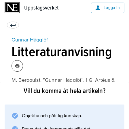
Uppslagsverket
Uppslagsverket
Logga in
Gunnar Hägglöf
Litteraturanvisning
M. Bergquist, ”Gunnar Hägglöf”, i G. Artéus &
L. Leifland (utgivare),
Vill du komma åt hela artikeln?
Svenska diplomatprofiler under 1900-talet
(2001).
Objektiv och pålitlig kunskap.