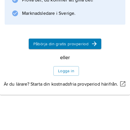
Prova det, du kommer att gilla det!
Dramaten i Stockholm gjorde hon starkt
intryck både som Marie i ”Woyzeck” (1969)
Marknadsledare i Sverige.
och Laura i ”Fadern” (1968, regi
Alf Sjöberg
).
Påbörja din gratis provperiod
eller
Information om artikeln
Logga in
Är du lärare? Starta din kostnadsfria provperiod härifrån.