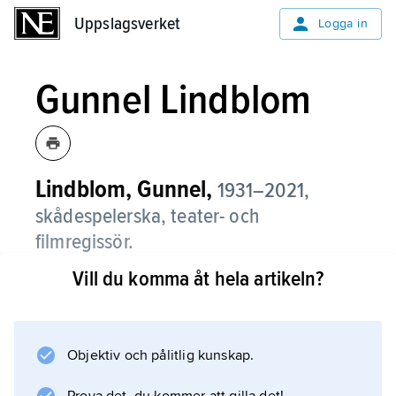
Uppslagsverket
Uppslagsverket
Logga in
Gunnel Lindblom
Lindblom, Gunnel,
1931–2021,
skådespelerska, teater- och
filmregissör.
Vill du komma åt hela artikeln?
Gunnel Lindblom var på 1950-talet engagerad
vid stadsteatrarna i Göteborg och Malmö och
visade i föreställningar regisserade av
Ingmar Bergman
Objektiv och pålitlig kunskap.
både känslighet och sensuell intensitet. På