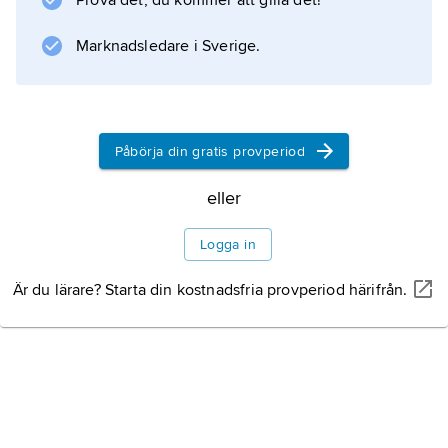
Prova det, du kommer att gilla det!
Marknadsledare i Sverige.
Påbörja din gratis provperiod
eller
Logga in
Är du lärare? Starta din kostnadsfria provperiod härifrån.