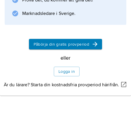
Prova det, du kommer att gilla det!
Marknadsledare i Sverige.
Information om artikeln
Påbörja din gratis provperiod
eller
Logga in
Är du lärare? Starta din kostnadsfria provperiod härifrån.