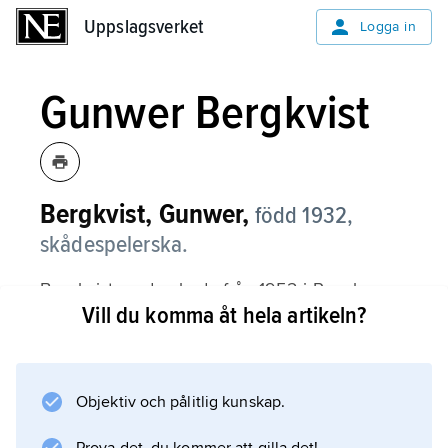
Uppslagsverket
Uppslagsverket
Logga in
Gunwer Bergkvist
Bergkvist, Gunwer,
född 1932,
skådespelerska.
Bergkvist medverkade från 1952 i Povel
Vill du komma åt hela artikeln?
Ramels Knäppupp-revyer och blev populär
genom sin sprittande pigghet. Hon har också
spelat film, t.ex. i ”Ratataa eller Staffan Stolle
Story” (1956).
Objektiv och pålitlig kunskap.