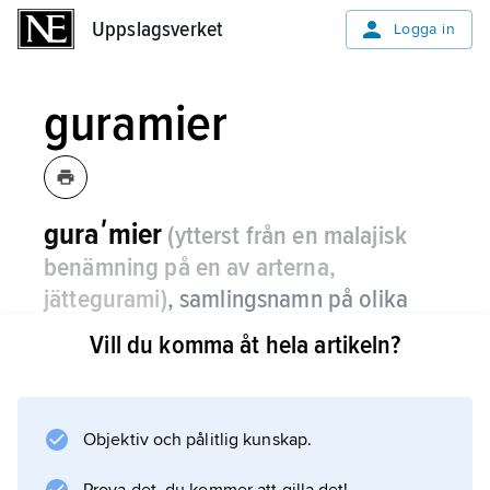
Uppslagsverket
Uppslagsverket
Logga in
guramier
guraʹmier
(ytterst från en malajisk
benämning på en av arterna,
jättegurami)
,
samlingsnamn på olika
arter labyrintfiskar i familjerna
Vill du komma åt hela artikeln?
kyssguramier, guramier och
makropodfiskar.
Objektiv och pålitlig kunskap.