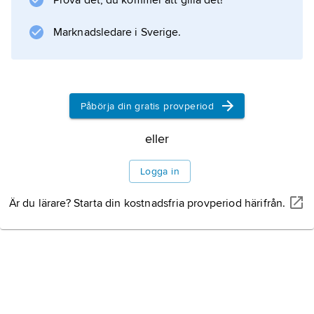
Prova det, du kommer att gilla det!
Information om artikeln
Marknadsledare i Sverige.
Påbörja din gratis provperiod
eller
Logga in
Är du lärare? Starta din kostnadsfria provperiod härifrån.