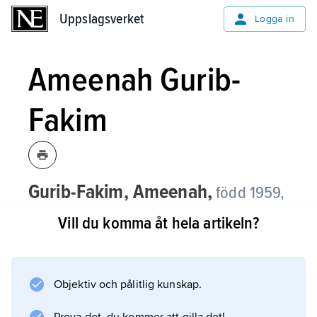
Uppslagsverket
Uppslagsverket
Logga in
Ameenah Gurib-
Fakim
Gurib-Fakim, Ameenah,
född 1959,
mauritisk politiker, president 2015–18.
Vill du komma åt hela artikeln?
Ameenah Gurib-Fakim utbildade sig i
Storbritannien och tog doktorsexamen i kemi
vid University of Exeter 1987. Därefter var hon
Objektiv och pålitlig kunskap.
knuten till University of Mauritius, där hon