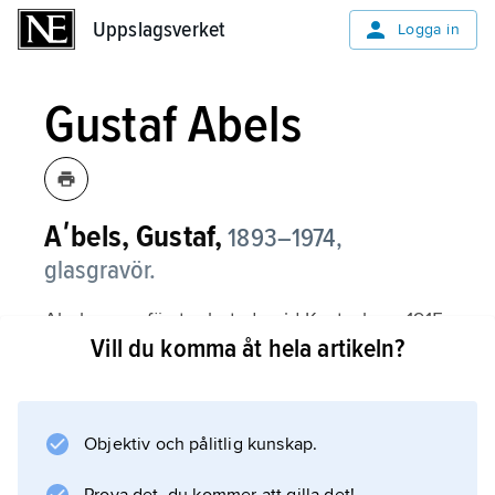
Uppslagsverket
Uppslagsverket
Logga in
Gustaf Abels
Aʹbels, Gustaf,
1893–1974,
glasgravör.
Abels, som först arbetade vid Kosta, kom 1915
Vill du komma åt hela artikeln?
till Orrefors, där han bl.a. graverade konstglas
efter ritningar av Simon Gate och Edward
Hald.
Objektiv och pålitlig kunskap.