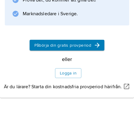
Prova det, du kommer att gilla det!
Information om artikeln
Marknadsledare i Sverige.
Påbörja din gratis provperiod
eller
Logga in
Är du lärare? Starta din kostnadsfria provperiod härifrån.