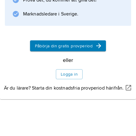
Prova det, du kommer att gilla det!
Marknadsledare i Sverige.
Information om artikeln
Påbörja din gratis provperiod
eller
Logga in
Är du lärare? Starta din kostnadsfria provperiod härifrån.