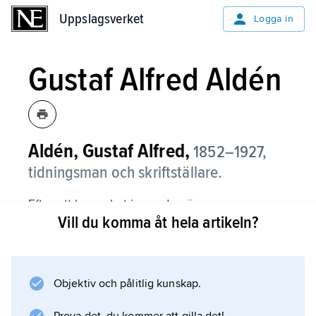
Uppslagsverket
Uppslagsverket
Logga in
Gustaf Alfred Aldén
Aldén, Gustaf Alfred,
1852–1927,
tidningsman och skriftställare.
Efter att ha verkat inom den ännu unga
Vill du komma åt hela artikeln?
folkhögskolan inträdde Aldén 1889 som
redaktionssekreterare i Aftonbladet, där han
kvarstod fram till 1911 och även redigerade
den mycket spridda halvveckoupplagan.
Objektiv och pålitlig kunskap.