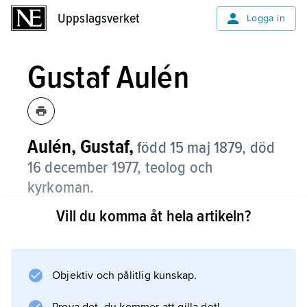
Uppslagsverket
Uppslagsverket
Logga in
Gustaf Aulén
Aulén, Gustaf,
född 15 maj 1879, död
16 december 1977, teolog och
kyrkoman.
Vill du komma åt hela artikeln?
Efter akademiska studier i Uppsala blev Aulén
docent där i teologisk encyklopedi 1907, hos
Nathan Söderblom. Han var starkt påverkad
av denne och av Einar Billing. Åren 1913–33
Objektiv och pålitlig kunskap.
var han professor i systematisk teologi vid