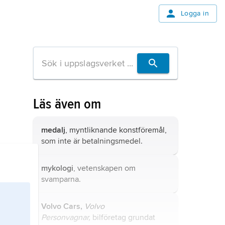
Logga in
Läs även om
medalj
, myntliknande konstföremål,
som inte är betalningsmedel.
mykologi
, vetenskapen om
svamparna.
Volvo Cars,
Volvo
Personvagnar,
bilföretag grundat