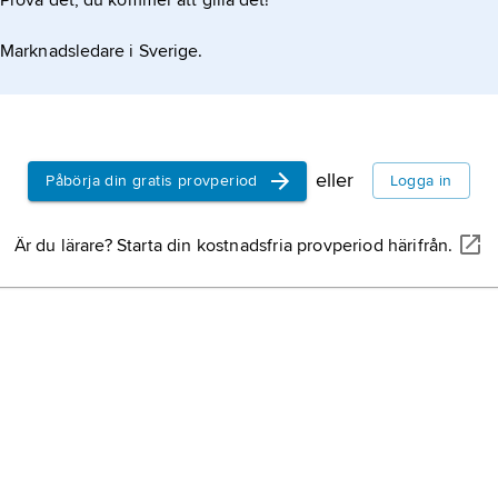
Prova det, du kommer att gilla det!
Marknadsledare i Sverige.
eller
Påbörja din gratis provperiod
Logga in
Är du lärare? Starta din kostnadsfria provperiod härifrån.