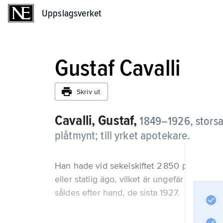
Uppslagsverket
Uppslagsverket
Gustaf Cavalli
Skriv ut
Cavalli, Gustaf,
1849–1926, storsa
plåtmynt; till yrket apotekare.
Han hade vid sekelskiftet 2 850 plåtmynt, 
eller statlig ägo, vilket är ungefär hälfte
såldes efter hand, de sista 1927.