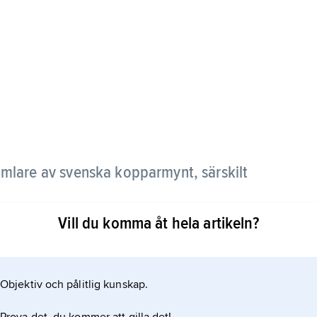
mlare av svenska kopparmynt, särskilt
Vill du komma åt hela artikeln?
den största samling som någonsin funnits i enskild
n av alla i svensk ägo som var kända 1990. Mynten
Objektiv och pålitlig kunskap.