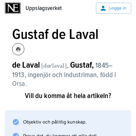
Uppslagsverket
Uppslagsverket
Logga in
Gustaf de Laval
de Laval
Gustaf,
,
1845–
[dœʹlaval]
1913, ingenjör och industriman, född i
Orsa.
Vill du komma åt hela artikeln?
Gustaf de Laval avlade 1866 examen vid
Teknologiska institutet (sedermera Tekniska
högskolan) i Stockholm. Medan han där
koncentrerat sig på mekaniken övergick han
Objektiv och pålitlig kunskap.
till att studera kemi vid Uppsala universitet,