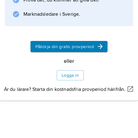
Prova det, du kommer att gilla det!
Mathematica (därefter utgiven i Leipzig).
Eneström gjorde även statistiska
Marknadsledare i Sverige.
undersökningar om studier och examina vid
universiteten samt utgav
försäkringsmatematiska arbeten.
Påbörja din gratis provperiod
Litteraturanvisning
eller
Logga in
Information om artikeln
Är du lärare? Starta din kostnadsfria provperiod härifrån.