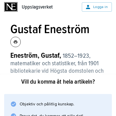
Uppslagsverket
Uppslagsverket
Logga in
Gustaf Eneström
Eneström, Gustaf,
1852–1923,
matematiker och statistiker, från 1901
bibliotekarie vid Högsta domstolen och
Regeringsrätten.
Vill du komma åt hela artikeln?
Eneström var en framstående kännare av
matematikens historia, inom vilket område
han nådde internationell uppmärksamhet, och
Objektiv och pålitlig kunskap.
utgav 1887–99 tidskriften Bibliotheca