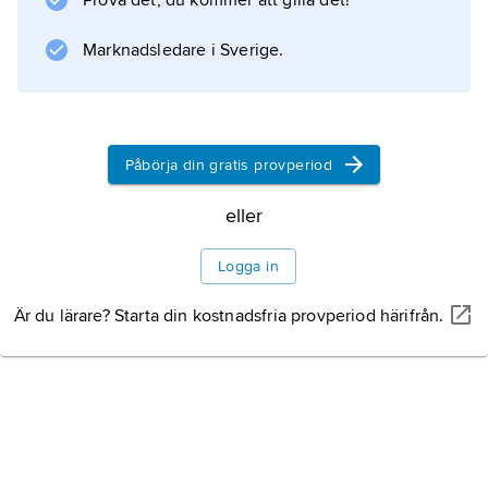
Prova det, du kommer att gilla det!
Marknadsledare i Sverige.
Påbörja din gratis provperiod
eller
Logga in
Är du lärare? Starta din kostnadsfria provperiod härifrån.