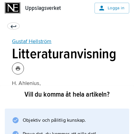
Uppslagsverket
Uppslagsverket
Logga in
Gustaf Hellström
Litteraturanvisning
H. Ahlenius,
Gustaf Hellström
Vill du komma åt hela artikeln?
(1934);
Objektiv och pålitlig kunskap.
Information om artikeln