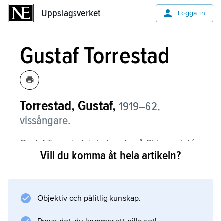
Uppslagsverket
Uppslagsverket
Logga in
Gustaf Torrestad
Torrestad, Gustaf,
1919–62,
vissångare.
Gustaf Torrestad debuterade på Chinavarietén
Vill du komma åt hela artikeln?
1940 och fick sin första framgång med en
inspelning av Ruben Nilsons ”Trubaduren”.
Han medverkade i revyer och filmer och
uppträdde som soloartist i folkparkerna från
Objektiv och pålitlig kunskap.
1945.