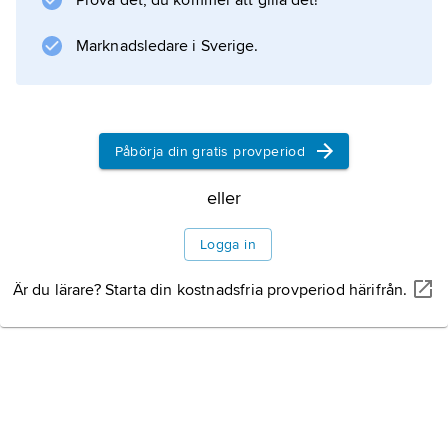
Prova det, du kommer att gilla det!
Marknadsledare i Sverige.
Information om artikeln
Påbörja din gratis provperiod
eller
Logga in
Är du lärare? Starta din kostnadsfria provperiod härifrån.