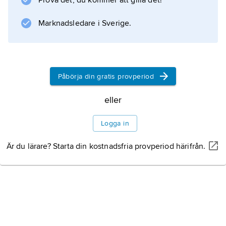
Prova det, du kommer att gilla det!
länge spelat en stor och ibland avgörande
politisk roll. I unionsfrågan intog han en fast
Marknadsledare i Sverige.
hållning och hävdade med
Litteraturanvisning
Påbörja din gratis provperiod
eller
Information om artikeln
Logga in
Är du lärare? Starta din kostnadsfria provperiod härifrån.