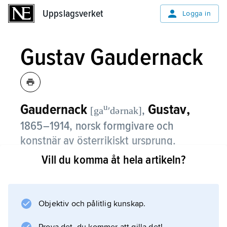
Uppslagsverket
Uppslagsverket
Logga in
Gustav Gaudernack
Gaudernack
Gustav,
u
,
[ga
ʹdərnak]
1865–1914, norsk formgivare och
konstnär av österrikiskt ursprung.
Vill du komma åt hela artikeln?
Gaudernack var från 1892 anställd som
tecknare och modellör i guldsmedsfirman
David-Andersen A/S
i Oslo, där han 1910 startade egen verksamhet
Objektiv och pålitlig kunskap.
inom samma bransch: