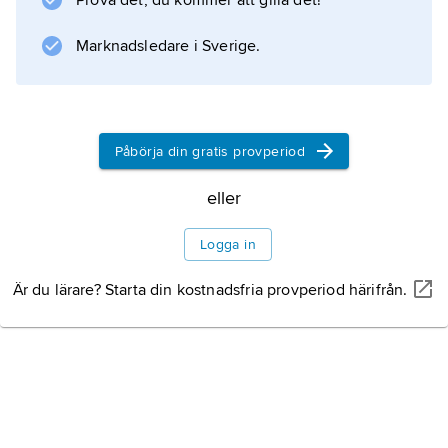
Prova det, du kommer att gilla det!
Marknadsledare i Sverige.
Påbörja din gratis provperiod
eller
Logga in
Är du lärare? Starta din kostnadsfria provperiod härifrån.